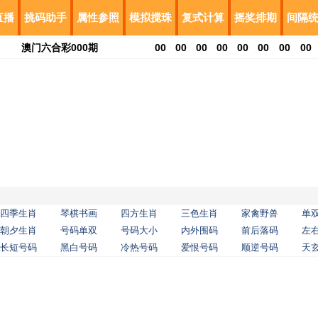
直播
挑码助手
属性参照
模拟搅珠
复式计算
摇奖排期
间隔
澳门六合彩
000
期
00
00
00
00
00
00
00
00
四季生肖
琴棋书画
四方生肖
三色生肖
家禽野兽
单
朝夕生肖
号码单双
号码大小
内外围码
前后落码
左
长短号码
黑白号码
冷热号码
爱恨号码
顺逆号码
天