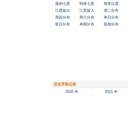
规则七星
特殊七星
摇奖位置
江恩旋出
江恩旋入
周二分布
周四分布
周六分布
单日分布
双日分布
单期分布
双期分布
历史开奖记录
2020 年
2021 年