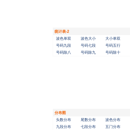
统计表-2
波色单双
波色大小
大小单双
号码九段
号码七段
号码五行
号码除八
号码除九
号码除十
分布图
头数分布
尾数分布
波色分布
九段分布
七段分布
五门分布