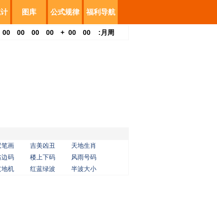
统计
图库
公式规律
福利导航
00
00
00
00
+
00
00
:
月
周
双笔画
吉美凶丑
天地生肖
右边码
楼上下码
风雨号码
玄地机
红蓝绿波
半波大小