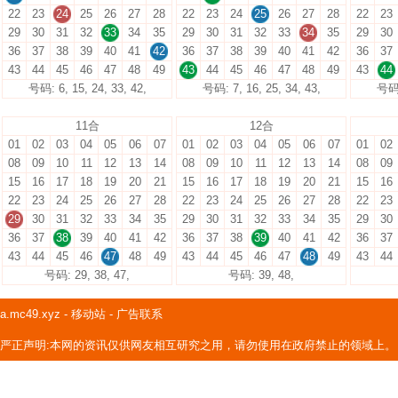
22
23
24
25
26
27
28
22
23
24
25
26
27
28
22
23
29
30
31
32
33
34
35
29
30
31
32
33
34
35
29
30
36
37
38
39
40
41
42
36
37
38
39
40
41
42
36
37
43
44
45
46
47
48
49
43
44
45
46
47
48
49
43
44
号码: 6, 15, 24, 33, 42,
号码: 7, 16, 25, 34, 43,
号码: 
11合
12合
01
02
03
04
05
06
07
01
02
03
04
05
06
07
01
02
08
09
10
11
12
13
14
08
09
10
11
12
13
14
08
09
15
16
17
18
19
20
21
15
16
17
18
19
20
21
15
16
22
23
24
25
26
27
28
22
23
24
25
26
27
28
22
23
29
30
31
32
33
34
35
29
30
31
32
33
34
35
29
30
36
37
38
39
40
41
42
36
37
38
39
40
41
42
36
37
43
44
45
46
47
48
49
43
44
45
46
47
48
49
43
44
号码: 29, 38, 47,
号码: 39, 48,
a.mc49.xyz
-
移动站
-
广告联系
严正声明:本网的资讯仅供网友相互研究之用，请勿使用在政府禁止的领域上。