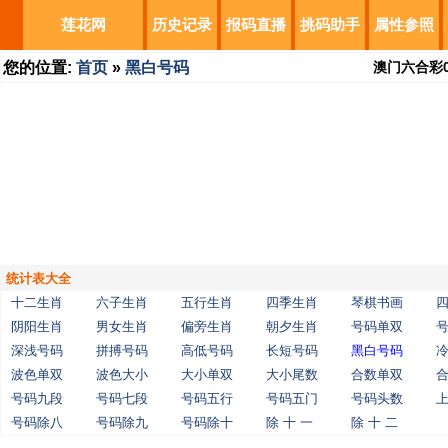
莲花网
历史记录
报码直播
挑码助手
属性参照
您的位置:
首页
»
黑白号码
澳门六合彩
统计表大全
十二生肖
六子生肖
五行生肖
四季生肖
琴棋书画
阴阳生肖
男女生肖
偏旁生肖
朝夕生肖
号码单双
深浅号码
拼搏号码
高低号码
长短号码
黑白号码
波色单双
波色大小
大小单双
大小尾数
合数单双
号码九段
号码七段
号码五行
号码五门
号码头数
号码除八
号码除九
号码除十
除 十 一
除 十 二