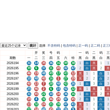
统计
选择:
不含特码
|
包含特码
|
正一码
|
正二码
|
正三
开
奖
号
码
一
码
二
码
三
期数
一
二
三
四
五
六
特
黑
白
黑
白
黑
2026194
31
14
35
36
16
49
38
1
1
1
白
黑
2026195
39
6
37
11
45
42
47
2
2
白
黑
黑
2026196
46
19
48
49
17
43
12
1
1
1
黑
白
2026197
10
48
40
16
1
27
29
2
2
2
黑
白
2026198
40
23
7
28
48
43
26
1
3
3
白
白
2026199
25
46
2
6
15
42
22
1
1
黑
黑
黑
2026200
31
45
22
10
34
36
16
1
2
白
黑
黑
2026201
19
4
32
46
29
47
45
2
1
1
白
白
2026202
13
32
24
21
39
47
41
1
2
2
黑
白
2026203
22
24
48
45
31
26
9
2
3
3
黑
白