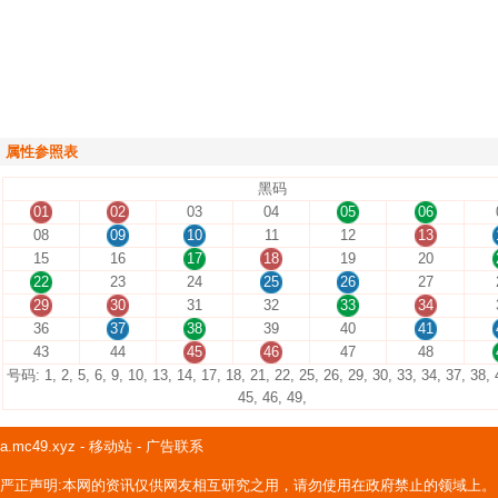
属性参照表
黑码
01
02
03
04
05
06
08
09
10
11
12
13
15
16
17
18
19
20
22
23
24
25
26
27
29
30
31
32
33
34
36
37
38
39
40
41
43
44
45
46
47
48
号码: 1, 2, 5, 6, 9, 10, 13, 14, 17, 18, 21, 22, 25, 26, 29, 30, 33, 34, 37, 38, 
45, 46, 49,
a.mc49.xyz
-
移动站
-
广告联系
严正声明:本网的资讯仅供网友相互研究之用，请勿使用在政府禁止的领域上。