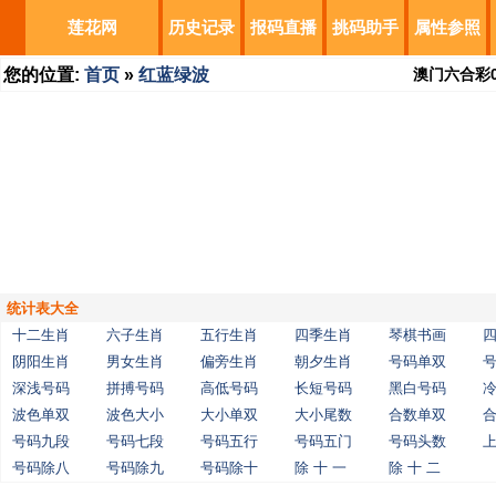
莲花网
历史记录
报码直播
挑码助手
属性参照
您的位置:
首页
»
红蓝绿波
澳门六合彩
统计表大全
十二生肖
六子生肖
五行生肖
四季生肖
琴棋书画
阴阳生肖
男女生肖
偏旁生肖
朝夕生肖
号码单双
深浅号码
拼搏号码
高低号码
长短号码
黑白号码
波色单双
波色大小
大小单双
大小尾数
合数单双
号码九段
号码七段
号码五行
号码五门
号码头数
号码除八
号码除九
号码除十
除 十 一
除 十 二