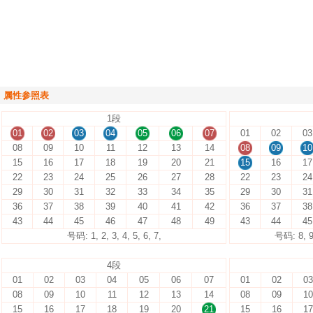
属性参照表
1段
01
02
03
04
05
06
07
01
02
03
08
09
10
11
12
13
14
08
09
10
15
16
17
18
19
20
21
15
16
17
22
23
24
25
26
27
28
22
23
24
29
30
31
32
33
34
35
29
30
31
36
37
38
39
40
41
42
36
37
38
43
44
45
46
47
48
49
43
44
45
号码: 1, 2, 3, 4, 5, 6, 7,
号码: 8, 9,
4段
01
02
03
04
05
06
07
01
02
03
08
09
10
11
12
13
14
08
09
10
15
16
17
18
19
20
21
15
16
17