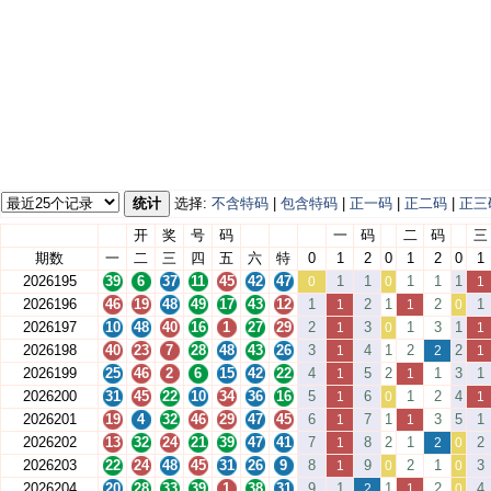
统计
选择:
不含特码
|
包含特码
|
正一码
|
正二码
|
正三
开
奖
号
码
一
码
二
码
三
期数
一
二
三
四
五
六
特
0
1
2
0
1
2
0
1
2026195
39
6
37
11
45
42
47
1
1
1
1
1
0
0
1
2026196
46
19
48
49
17
43
12
1
2
1
2
1
1
1
0
2026197
10
48
40
16
1
27
29
2
3
1
3
1
1
0
1
2026198
40
23
7
28
48
43
26
3
4
1
2
2
1
2
1
2026199
25
46
2
6
15
42
22
4
5
2
1
3
1
1
1
2026200
31
45
22
10
34
36
16
5
6
1
2
4
1
0
1
2026201
19
4
32
46
29
47
45
6
7
1
3
5
1
1
1
2026202
13
32
24
21
39
47
41
7
8
2
1
2
1
2
0
2026203
22
24
48
45
31
26
9
8
9
2
1
3
1
0
0
2026204
20
28
33
39
1
38
31
9
1
1
2
4
2
1
0