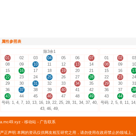
属性参照表
除3余1
01
02
03
04
05
06
07
01
02
0
08
09
10
11
12
13
14
08
09
1
15
16
17
18
19
20
21
15
16
1
22
23
24
25
26
27
28
22
23
2
29
30
31
32
33
34
35
29
30
3
36
37
38
39
40
41
42
36
37
3
43
44
45
46
47
48
49
43
44
4
号码: 1, 4, 7, 10, 13, 16, 19, 22, 25, 28, 31, 34, 37, 40,
号码: 2, 5, 8, 11, 14,
43, 46, 49,
a.mc49.xyz
-
移动站
-
广告联系
严正声明:本网的资讯仅供网友相互研究之用，请勿使用在政府禁止的领域上。