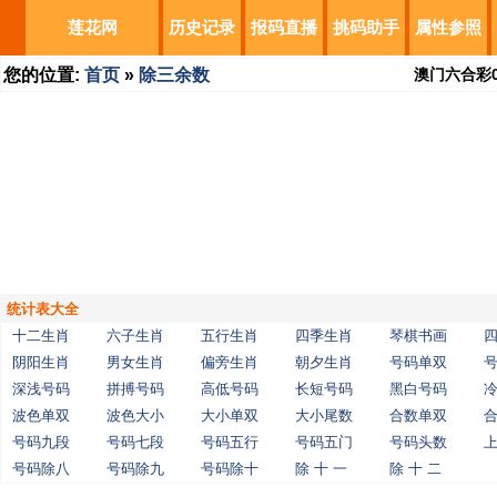
莲花网
历史记录
报码直播
挑码助手
属性参照
您的位置:
首页
»
除三余数
澳门六合彩
统计表大全
十二生肖
六子生肖
五行生肖
四季生肖
琴棋书画
阴阳生肖
男女生肖
偏旁生肖
朝夕生肖
号码单双
深浅号码
拼搏号码
高低号码
长短号码
黑白号码
波色单双
波色大小
大小单双
大小尾数
合数单双
号码九段
号码七段
号码五行
号码五门
号码头数
号码除八
号码除九
号码除十
除 十 一
除 十 二