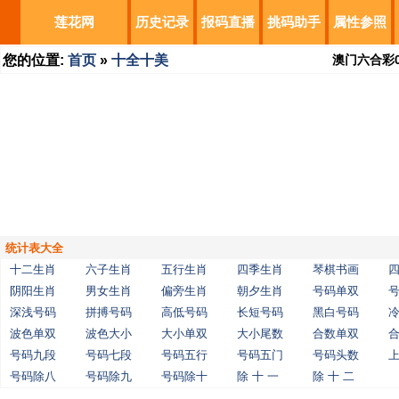
莲花网
历史记录
报码直播
挑码助手
属性参照
您的位置:
首页
»
十全十美
澳门六合彩
统计表大全
十二生肖
六子生肖
五行生肖
四季生肖
琴棋书画
阴阳生肖
男女生肖
偏旁生肖
朝夕生肖
号码单双
深浅号码
拼搏号码
高低号码
长短号码
黑白号码
波色单双
波色大小
大小单双
大小尾数
合数单双
号码九段
号码七段
号码五行
号码五门
号码头数
号码除八
号码除九
号码除十
除 十 一
除 十 二