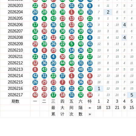
2026203
22
24
48
45
31
26
9
6
11
7
5
2
2
2026204
20
28
33
39
1
38
31
7
8
6
3
2026205
4
6
43
23
13
19
21
8
1
9
7
4
4
2026206
17
29
36
43
13
49
26
9
2
10
5
2026207
32
30
47
38
26
39
42
10
3
11
1
6
4
2026208
49
14
12
28
30
11
4
11
4
12
7
2026209
29
39
26
22
5
49
41
12
5
13
1
8
2026210
4
8
29
43
14
36
16
13
6
14
2
9
2026211
21
31
4
30
49
27
17
14
7
15
3
10
2026212
12
36
20
44
49
31
10
15
8
16
4
11
2026213
8
43
20
2
24
48
10
16
9
17
5
12
2026214
42
31
22
37
1
41
8
17
10
18
6
13
2026215
26
29
23
7
13
36
18
18
11
19
7
14
1
2026216
34
35
10
47
31
38
49
12
20
8
15
5
2026217
40
29
17
18
31
32
34
1
13
21
9
期数
一
二
三
四
五
六
特
1
2
3
4
5
最
大
间
隔
»
18
13
21
9
15
累
计
次
数
»