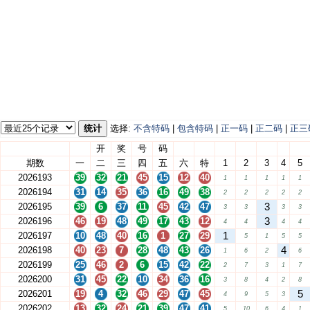
统计
选择:
不含特码
|
包含特码
|
正一码
|
正二码
|
正三
开
奖
号
码
期数
一
二
三
四
五
六
特
1
2
3
4
5
2026193
39
32
21
45
15
12
40
1
1
1
1
1
2026194
31
14
35
36
16
49
38
2
2
2
2
2
3
2026195
39
6
37
11
45
42
47
3
3
3
3
3
2026196
46
19
48
49
17
43
12
4
4
4
4
1
2026197
10
48
40
16
1
27
29
5
1
5
5
4
2026198
40
23
7
28
48
43
26
1
6
2
6
2026199
25
46
2
6
15
42
22
2
7
3
1
7
2026200
31
45
22
10
34
36
16
3
8
4
2
8
5
2026201
19
4
32
46
29
47
45
4
9
5
3
2026202
13
32
24
21
39
47
41
5
10
6
4
1