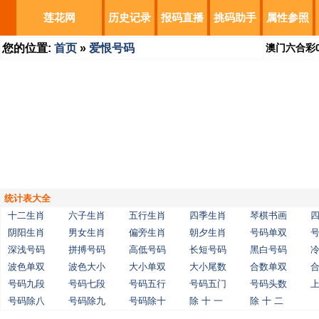
莲花网
历史记录
报码直播
挑码助手
属性参照
您的位置:
首页
»
爱恨号码
澳门六合彩
统计表大全
十二生肖
六子生肖
五行生肖
四季生肖
琴棋书画
阴阳生肖
男女生肖
偏旁生肖
朝夕生肖
号码单双
深浅号码
拼搏号码
高低号码
长短号码
黑白号码
波色单双
波色大小
大小单双
大小尾数
合数单双
号码九段
号码七段
号码五行
号码五门
号码头数
号码除八
号码除九
号码除十
除 十 一
除 十 二