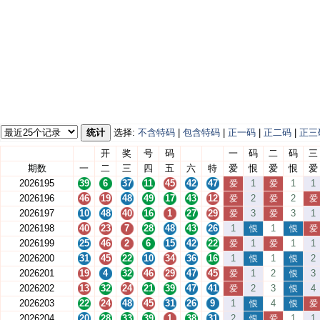
统计
选择:
不含特码
|
包含特码
|
正一码
|
正二码
|
正三
开
奖
号
码
一
码
二
码
三
期数
一
二
三
四
五
六
特
爱
恨
爱
恨
爱
2026195
39
6
37
11
45
42
47
1
1
1
爱
爱
2026196
46
19
48
49
17
43
12
2
2
爱
爱
爱
2026197
10
48
40
16
1
27
29
3
3
1
爱
爱
2026198
40
23
7
28
48
43
26
1
1
恨
恨
爱
2026199
25
46
2
6
15
42
22
1
1
1
爱
爱
2026200
31
45
22
10
34
36
16
1
1
2
恨
恨
2026201
19
4
32
46
29
47
45
1
2
3
爱
恨
2026202
13
32
24
21
39
47
41
2
3
4
爱
恨
2026203
22
24
48
45
31
26
9
1
4
恨
恨
爱
2026204
20
28
33
39
1
38
31
2
1
1
恨
爱