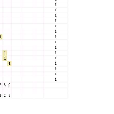
1
1
1
1
1
1
1
1
1
1
1
1
1
1
1
1
1
1
1
7
8
9
2
2
3