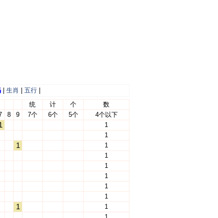
码
|
生肖
|
五行
|
统
计
个
数
7
8
9
7个
6个
5个
4个以下
1
1
1
1
1
1
1
1
1
1
1
1
1