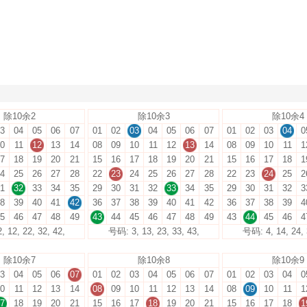
除10余2
除10余3
除10余4
3
04
05
06
07
01
02
03
04
05
06
07
01
02
03
04
0
0
11
12
13
14
08
09
10
11
12
13
14
08
09
10
11
1
7
18
19
20
21
15
16
17
18
19
20
21
15
16
17
18
1
4
25
26
27
28
22
23
24
25
26
27
28
22
23
24
25
2
1
32
33
34
35
29
30
31
32
33
34
35
29
30
31
32
3
8
39
40
41
42
36
37
38
39
40
41
42
36
37
38
39
4
5
46
47
48
49
43
44
45
46
47
48
49
43
44
45
46
4
 12, 22, 32, 42,
号码: 3, 13, 23, 33, 43,
号码: 4, 14, 24, 
除10余7
除10余8
除10余9
3
04
05
06
07
01
02
03
04
05
06
07
01
02
03
04
0
0
11
12
13
14
08
09
10
11
12
13
14
08
09
10
11
1
7
18
19
20
21
15
16
17
18
19
20
21
15
16
17
18
1