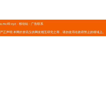
a.mc49.xyz
-
移动站
-
广告联系
严正声明:本网的资讯仅供网友相互研究之用，请勿使用在政府禁止的领域上。