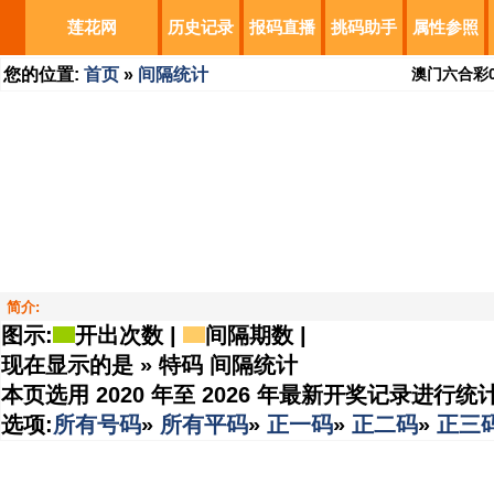
莲花网
历史记录
报码直播
挑码助手
属性参照
您的位置:
首页
»
间隔统计
澳门六合彩
简介:
图示:
开出次数 |
间隔期数 |
现在显示的是 » 特码 间隔统计
本页选用 2020 年至 2026 年最新开奖记录进行
选项:
所有号码
»
所有平码
»
正一码
»
正二码
»
正三