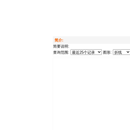
简介:
简要说明:
查询范围:
图形: