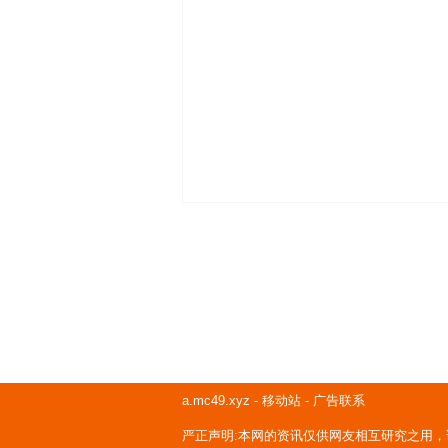
a.mc49.xyz
-
移动站
-
广告联系
严正声明:本网的资讯仅供网友相互研究之用