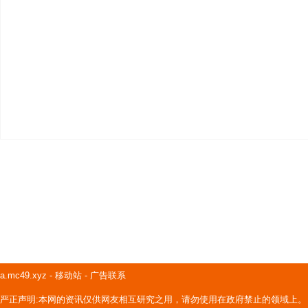
a.mc49.xyz
-
移动站
-
广告联系
严正声明:本网的资讯仅供网友相互研究之用，请勿使用在政府禁止的领域上。