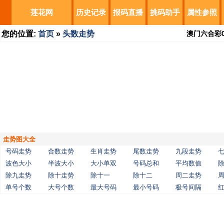
莲花网
历史记录
报码直播
挑码助手
属性参照
您的位置:
首页
»
头数走势
澳门六合彩
走势图大全
号码走势
合数走势
生肖走势
尾数走势
九段走势
波色大小
半波大小
大小单双
号码总和
平均数值
除九走势
除十走势
除十一
除十二
周二走势
单号个数
大号个数
最大号码
最小号码
极号间隔