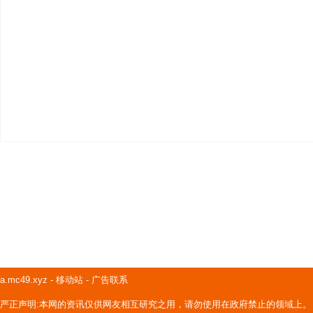
a.mc49.xyz
-
移动站
-
广告联系
严正声明:本网的资讯仅供网友相互研究之用，请勿使用在政府禁止的领域上。