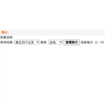
简介:
简要说明:
查询范围:
图形:
查看统计
选择显示:
正一码