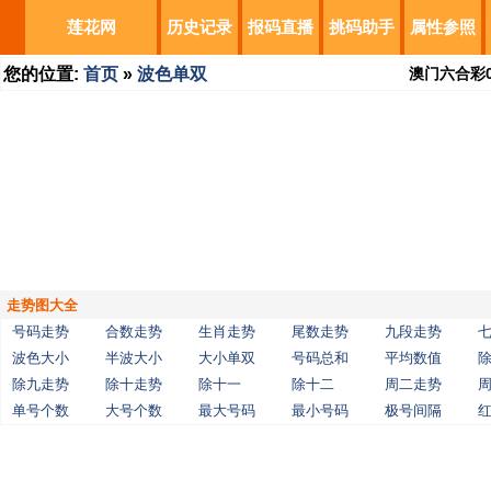
莲花网
历史记录
报码直播
挑码助手
属性参照
您的位置:
首页
»
波色单双
澳门六合彩
走势图大全
号码走势
合数走势
生肖走势
尾数走势
九段走势
波色大小
半波大小
大小单双
号码总和
平均数值
除九走势
除十走势
除十一
除十二
周二走势
单号个数
大号个数
最大号码
最小号码
极号间隔