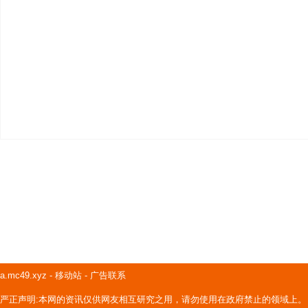
a.mc49.xyz
-
移动站
-
广告联系
严正声明:本网的资讯仅供网友相互研究之用，请勿使用在政府禁止的领域上。