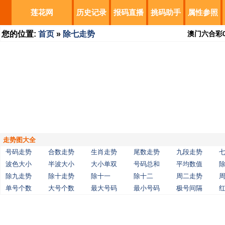
莲花网
历史记录
报码直播
挑码助手
属性参照
您的位置:
首页
»
除七走势
澳门六合彩
走势图大全
号码走势
合数走势
生肖走势
尾数走势
九段走势
波色大小
半波大小
大小单双
号码总和
平均数值
除九走势
除十走势
除十一
除十二
周二走势
单号个数
大号个数
最大号码
最小号码
极号间隔