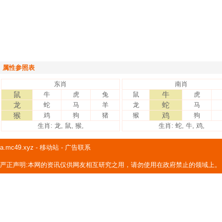
属性参照表
东肖
南肖
鼠
牛
牛
虎
兔
鼠
虎
龙
蛇
蛇
马
羊
龙
马
猴
鸡
鸡
狗
猪
猴
狗
生肖: 龙, 鼠, 猴,
生肖: 蛇, 牛, 鸡,
a.mc49.xyz
-
移动站
-
广告联系
严正声明:本网的资讯仅供网友相互研究之用，请勿使用在政府禁止的领域上。