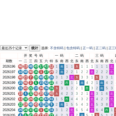
统计
选择:
不含特码
|
包含特码
|
正一码
|
正二码
|
正三
开
奖
号
码
一
码
二
码
三
码
期数
一
二
三
四
五
六
特
东
南
西
北
东
南
西
北
东
南
西
北
2026196
46
19
48
49
17
43
12
1
1
1
1
1
1
1
1
1
南
东
北
2026197
10
48
40
16
1
27
29
2
2
2
1
2
2
2
2
2
南
北
北
2026198
40
23
7
28
48
43
26
3
1
3
3
3
1
3
3
1
北
东
东
2026199
25
46
2
6
15
42
22
4
2
1
1
4
2
1
4
2
西
南
南
2026200
31
45
22
10
34
36
16
3
1
2
2
1
3
2
5
3
东
西
南
2026201
19
4
32
46
29
47
45
4
2
3
3
2
1
3
1
6
东
北
北
2026202
13
32
24
21
39
47
41
1
5
4
4
3
2
4
2
7
西
北
北
2026203
22
24
48
45
31
26
9
2
1
5
5
4
3
5
3
8
南
北
北
2026204
20
28
33
39
1
38
31
3
1
2
6
5
4
6
4
1
北
北
西
2026205
4
6
43
23
13
19
21
4
2
3
7
5
1
5
1
2
北
南
东