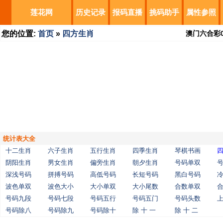
莲花网
历史记录
报码直播
挑码助手
属性参照
您的位置:
首页
»
四方生肖
澳门六合彩
统计表大全
十二生肖
六子生肖
五行生肖
四季生肖
琴棋书画
阴阳生肖
男女生肖
偏旁生肖
朝夕生肖
号码单双
深浅号码
拼搏号码
高低号码
长短号码
黑白号码
波色单双
波色大小
大小单双
大小尾数
合数单双
号码九段
号码七段
号码五行
号码五门
号码头数
号码除八
号码除九
号码除十
除 十 一
除 十 二