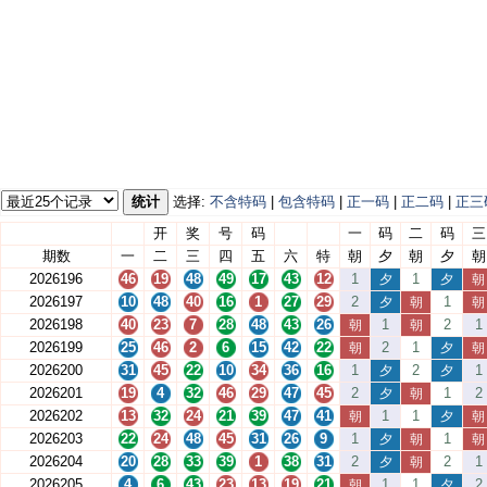
统计
选择:
不含特码
|
包含特码
|
正一码
|
正二码
|
正三
开
奖
号
码
一
码
二
码
三
期数
一
二
三
四
五
六
特
朝
夕
朝
夕
朝
2026196
46
19
48
49
17
43
12
1
1
夕
夕
朝
2026197
10
48
40
16
1
27
29
2
1
夕
朝
朝
2026198
40
23
7
28
48
43
26
1
2
1
朝
朝
2026199
25
46
2
6
15
42
22
2
1
朝
夕
朝
2026200
31
45
22
10
34
36
16
1
2
1
夕
夕
2026201
19
4
32
46
29
47
45
2
1
2
夕
朝
2026202
13
32
24
21
39
47
41
1
1
朝
夕
朝
2026203
22
24
48
45
31
26
9
1
1
夕
朝
朝
2026204
20
28
33
39
1
38
31
2
2
1
夕
朝
2026205
4
6
43
23
13
19
21
1
1
2
朝
夕