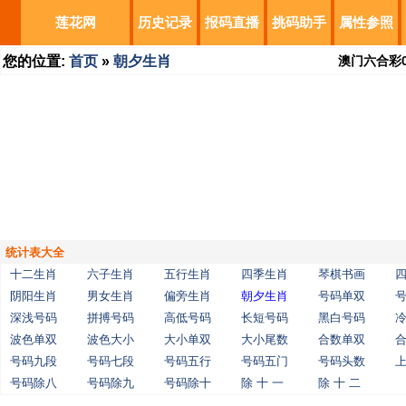
莲花网
历史记录
报码直播
挑码助手
属性参照
您的位置:
首页
»
朝夕生肖
澳门六合彩
统计表大全
十二生肖
六子生肖
五行生肖
四季生肖
琴棋书画
阴阳生肖
男女生肖
偏旁生肖
朝夕生肖
号码单双
深浅号码
拼搏号码
高低号码
长短号码
黑白号码
波色单双
波色大小
大小单双
大小尾数
合数单双
号码九段
号码七段
号码五行
号码五门
号码头数
号码除八
号码除九
号码除十
除 十 一
除 十 二