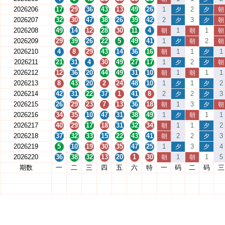
2026206
17
29
36
43
13
49
26
1
2
夕
夕
朝
2026207
32
30
47
38
26
39
42
2
3
夕
夕
朝
2026208
49
14
12
28
30
11
4
1
1
朝
朝
朝
2026209
29
39
26
22
5
49
41
1
2
夕
朝
朝
2026210
4
8
29
43
14
36
16
1
1
1
朝
夕
2026211
21
31
4
30
49
27
17
1
2
夕
夕
朝
2026212
12
36
20
44
49
31
10
1
1
1
朝
朝
2026213
8
43
20
2
24
48
10
1
1
2
夕
夕
2026214
42
31
22
37
1
41
8
2
2
3
夕
夕
2026215
26
29
23
7
13
36
18
1
3
朝
夕
朝
2026216
34
35
10
47
31
38
49
1
1
1
夕
朝
2026217
40
29
17
18
31
32
34
1
1
2
朝
夕
2026218
37
32
33
15
22
43
41
2
2
3
朝
夕
2026219
5
10
19
30
35
47
25
1
3
4
夕
夕
2026220
36
38
32
13
20
1
30
1
1
5
朝
朝
期数
一
二
三
四
五
六
特
一
码
二
码
三