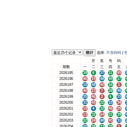
统计
选择:
不含特码
|
开
奖
号
码
期数
一
二
三
四
五
2026195
39
6
37
11
45
2026196
46
19
48
49
17
2026197
10
48
40
16
1
2026198
40
23
7
28
48
2026199
25
46
2
6
15
2026200
31
45
22
10
34
2026201
19
4
32
46
29
2026202
13
32
24
21
39
2026203
22
24
48
45
31
2026204
20
28
33
39
1