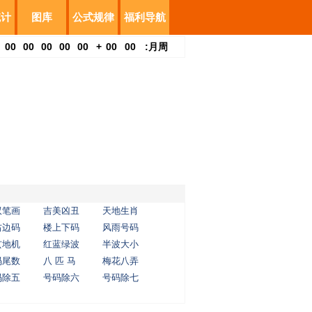
统计
图库
公式规律
福利导航
00
00
00
00
00
+
00
00
:
月
周
双笔画
吉美凶丑
天地生肖
右边码
楼上下码
风雨号码
玄地机
红蓝绿波
半波大小
码尾数
八 匹 马
梅花八弄
码除五
号码除六
号码除七