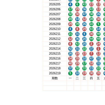
2026205
4
6
43
23
13
2026206
17
29
36
43
13
2026207
32
30
47
38
26
2026208
49
14
12
28
30
2026209
29
39
26
22
5
2026210
4
8
29
43
14
2026211
21
31
4
30
49
2026212
12
36
20
44
49
2026213
8
43
20
2
24
2026214
42
31
22
37
1
2026215
26
29
23
7
13
2026216
34
35
10
47
31
2026217
40
29
17
18
31
2026218
37
32
33
15
22
2026219
5
10
19
30
35
期数
一
二
三
四
五